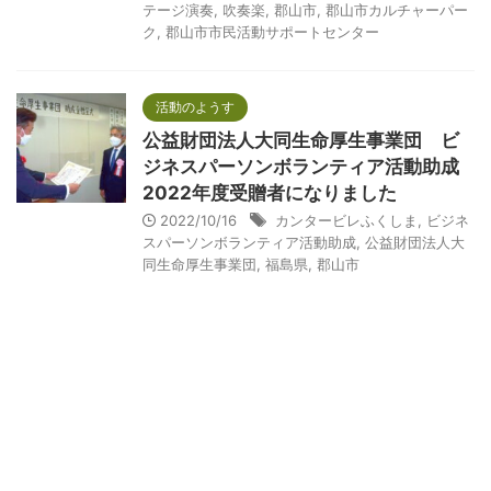
テージ演奏
,
吹奏楽
,
郡山市
,
郡山市カルチャーパー
ク
,
郡山市市民活動サポートセンター
活動のようす
公益財団法人大同生命厚生事業団 ビ
ジネスパーソンボランティア活動助成
2022年度受贈者になりました
2022/10/16
カンタービレふくしま
,
ビジネ
スパーソンボランティア活動助成
,
公益財団法人大
同生命厚生事業団
,
福島県
,
郡山市