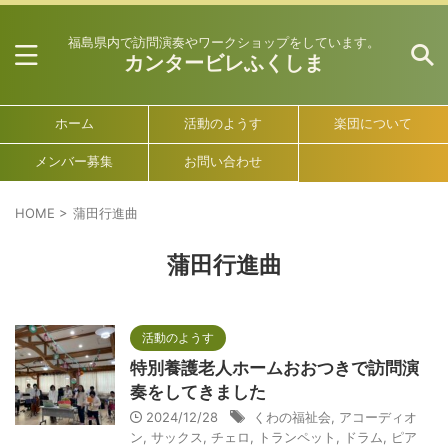
福島県内で訪問演奏やワークショップをしています。
カンタービレふくしま
ホーム
活動のようす
楽団について
メンバー募集
お問い合わせ
HOME
>
蒲田行進曲
蒲田行進曲
活動のようす
特別養護老人ホームおおつきで訪問演
奏をしてきました
2024/12/28
くわの福祉会
,
アコーディオ
ン
,
サックス
,
チェロ
,
トランペット
,
ドラム
,
ピア