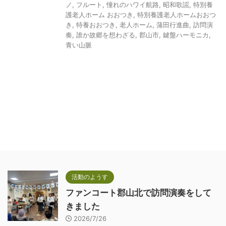
ノ
,
フルート
,
憧れのハワイ航路
,
昭和歌謡
,
特別養
護老人ホーム おおつき
,
特別養護老人ホームおおつ
き
,
特養おおつき
,
老人ホーム
,
蒲田行進曲
,
訪問演
奏
,
誰か故郷を想わざる
,
郡山市
,
鍵盤ハーモニカ
,
青い山脈
活動のようす
ファンコート郡山北で訪問演奏をして
きました
2026/7/26