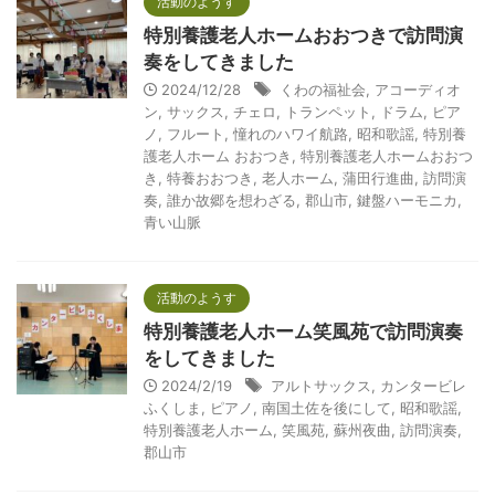
活動のようす
特別養護老人ホームおおつきで訪問演
奏をしてきました
2024/12/28
くわの福祉会
,
アコーディオ
ン
,
サックス
,
チェロ
,
トランペット
,
ドラム
,
ピア
ノ
,
フルート
,
憧れのハワイ航路
,
昭和歌謡
,
特別養
護老人ホーム おおつき
,
特別養護老人ホームおおつ
き
,
特養おおつき
,
老人ホーム
,
蒲田行進曲
,
訪問演
奏
,
誰か故郷を想わざる
,
郡山市
,
鍵盤ハーモニカ
,
青い山脈
活動のようす
特別養護老人ホーム笑風苑で訪問演奏
をしてきました
2024/2/19
アルトサックス
,
カンタービレ
ふくしま
,
ピアノ
,
南国土佐を後にして
,
昭和歌謡
,
特別養護老人ホーム
,
笑風苑
,
蘇州夜曲
,
訪問演奏
,
郡山市