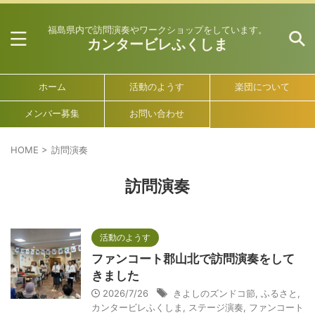
福島県内で訪問演奏やワークショップをしています。
カンタービレふくしま
ホーム
活動のようす
楽団について
メンバー募集
お問い合わせ
HOME
>
訪問演奏
訪問演奏
活動のようす
ファンコート郡山北で訪問演奏をして
きました
2026/7/26
きよしのズンドコ節
,
ふるさと
,
カンタービレふくしま
,
ステージ演奏
,
ファンコート