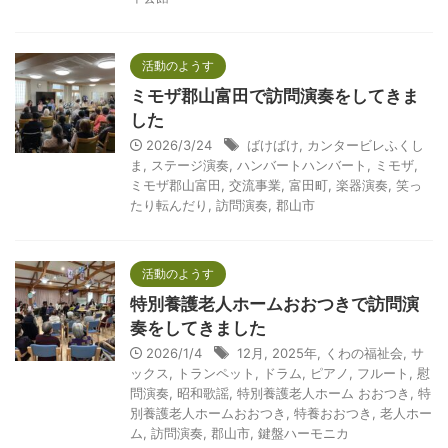
活動のようす
ミモザ郡山富田で訪問演奏をしてきま
した
2026/3/24
ばけばけ
,
カンタービレふくし
ま
,
ステージ演奏
,
ハンバートハンバート
,
ミモザ
,
ミモザ郡山富田
,
交流事業
,
富田町
,
楽器演奏
,
笑っ
たり転んだり
,
訪問演奏
,
郡山市
活動のようす
特別養護老人ホームおおつきで訪問演
奏をしてきました
2026/1/4
12月
,
2025年
,
くわの福祉会
,
サ
ックス
,
トランペット
,
ドラム
,
ピアノ
,
フルート
,
慰
問演奏
,
昭和歌謡
,
特別養護老人ホーム おおつき
,
特
別養護老人ホームおおつき
,
特養おおつき
,
老人ホー
ム
,
訪問演奏
,
郡山市
,
鍵盤ハーモニカ