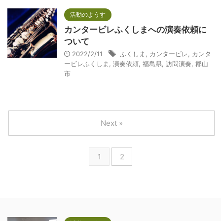
活動のようす
カンタービレふくしまへの演奏依頼に
ついて
2022/2/11
ふくしま
,
カンタービレ
,
カンタ
ービレふくしま
,
演奏依頼
,
福島県
,
訪問演奏
,
郡山
市
Next »
1
2